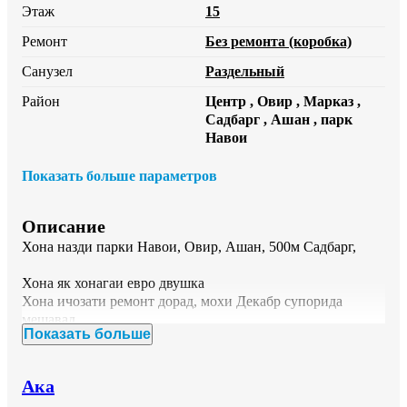
Этаж
15
Ремонт
Без ремонта (коробка)
Санузел
Раздельный
Район
Центр , Овир , Марказ ,
Садбарг , Ашан , парк
Навои
Показать больше параметров
Описание
Хона назди парки Навои, Овир, Ашан, 500м Садбарг, 

Хона як хонагаи евро двушка

Хона ичозати ремонт дорад, мохи Декабр супорида 
мешавад

Показать больше
Застройщики хеле хуб «Рамз Душанбе» 

Ака
15 этаж дар бинои 20 этажа
