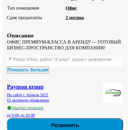
Тип помещения
Офис
Срок предоплаты
2 месяца
Описание
ОФИС ПРЕМИУМ-КЛАССА В АРЕНДУ — ГОТОВЫЙ 
БИЗНЕС-ПРОСТРАНСТВО ДЛЯ КОМПАНИИ!

📍 Улица Айни, район “4 дома”, рядом с разворотом 
Аэропорта

Показать больше
Отдельный вход с первого этажа. Полностью готовый 
офис, в который можно зайти и начать работу уже 
сегодня — без ремонта, закупки мебели и техники.

Paymon group
Идеальное решение для IT-компании, call-центра, 
На сайте с Апреля 2022
юридической фирмы, финансовой организации, 
61 активное объявление
международной компании, образовательного центра и 
Аккаунт проверен
крупного бизнеса.

от 9.00 до 20.00
Площадь: 350 м²

Позвонить
💰 Стоимость аренды:
