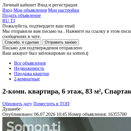
Личный кабинет
Вход и регистрация
Вход
Мои объявления
Мои настройки
Подать объявление
RU
TJ
Пожалуйста, подтвердите ваш email
Мы отправили вам письмо на
. Нажмите на ссылку в этом пись
сообщениях в чате.
Спасибо, я сделаю
Отправить заново
Письмо для подтверждения отправлено
Ваш аккаунт был заблокирован на somon.tj
Все объявления
Недвижимость
Продажа квартир
2-комнатные
2-комн. квартира, 6 этаж, 83 м², Спарта
Обновить дату
Поместить в ТОП
Душанбе
Опубликовано: 06.07.2026 10:45
Номер объявления:
16355700