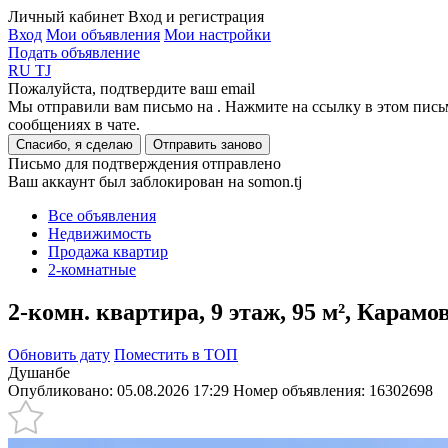
Личный кабинет
Вход и регистрация
Вход
Мои объявления
Мои настройки
Подать объявление
RU
TJ
Пожалуйста, подтвердите ваш email
Мы отправили вам письмо на
. Нажмите на ссылку в этом пись
сообщениях в чате.
Спасибо, я сделаю
Отправить заново
Письмо для подтверждения отправлено
Ваш аккаунт был заблокирован на somon.tj
Все объявления
Недвижимость
Продажа квартир
2-комнатные
2-комн. квартира, 9 этаж, 95 м², Карам
Обновить дату
Поместить в ТОП
Душанбе
Опубликовано: 05.08.2026 17:29
Номер объявления:
16302698