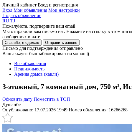
Личный кабинет
Вход и регистрация
Вход
Мои объявления
Мои настройки
Подать объявление
RU
TJ
Пожалуйста, подтвердите ваш email
Мы отправили вам письмо на
. Нажмите на ссылку в этом пись
сообщениях в чате.
Спасибо, я сделаю
Отправить заново
Письмо для подтверждения отправлено
Ваш аккаунт был заблокирован на somon.tj
Все объявления
Недвижимость
Аренда домов (хавли)
3-этажный, 7 комнатный дом, 750 м², И
Обновить дату
Поместить в ТОП
Душанбе
Опубликовано: 17.07.2026 19:49
Номер объявления:
16266268