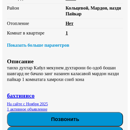
Район
Кольцевой, Мардон, назди
Пайкар
Отопление
Нет
Комнат в квартире
1
Показать больше параметров
Описание
танхо духтар Кабул мекунем духтарони бо одоб бошан 
шавгард не бачахо занг назанен каласавой мардон назди 
пайкар 1 комнатага хамрохи соиб хона
бахтинисо
На сайте с Ноября 2025
1 активное объявление
Позвонить