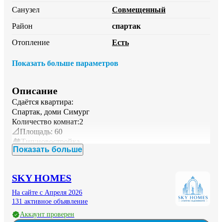
Санузел
Совмещенный
Район
спартак
Отопление
Есть
Показать больше параметров
Описание
Сдаётся квартира: 

Спартак, доми Симург

Количество комнат:2

📐Площадь: 60

🏘️Тип:новостройка 

Показать больше
🏢Этаж: 9

🖼️Ремонт: с ремонтом

2 мес передоплаты, 

SKY HOMES
🛁Санузел: совмещенный 

♨️Отопление: есть

На сайте с Апреля 2026
📍 Район: Сомони

131 активное объявление
ID:17
Аккаунт проверен