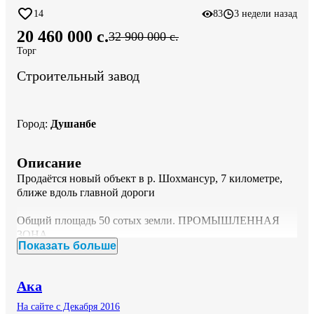
14
83
3 недели назад
20 460 000 c.
32 900 000 c.
Торг
Строительный завод
Город
:
Душанбе
Описание
Продаётся новый объект в р. Шохмансур, 7 километре, 
ближе вдоль главной дороги 

Общий площадь 50 сотых земли. ПРОМЫШЛЕННАЯ 
ЗОНА. 

Показать больше
Основные строения: 

Большие цехи завод для производства стройматериалы: 
Ака
акриловый клей, травертин, колер краски, эмульсия, 
декоративный панель, фасадный термопанель, 
На сайте с Декабря 2016