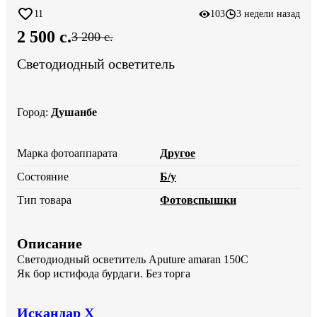
11
103
3 недели назад
2 500 c.
3 200 c.
Светодиодный осветитель
Город
:
Душанбе
Марка фотоаппарата
Другое
Состояние
Б/у
Тип товара
Фотовспышки
Описание
Светодиодный осветитель Aputure amaran 150С

Як бор истифода бурдаги. Без торга
Искандар Х